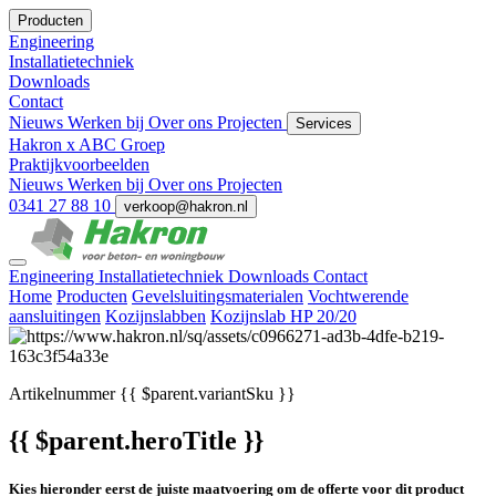
Producten
Engineering
Installatietechniek
Downloads
Contact
Nieuws
Werken bij
Over ons
Projecten
Services
Hakron x ABC Groep
Praktijkvoorbeelden
Nieuws
Werken bij
Over ons
Projecten
0341 27 88 10
verkoop@hakron.nl
Engineering
Installatietechniek
Downloads
Contact
Home
Producten
Gevelsluitingsmaterialen
Vochtwerende
aansluitingen
Kozijnslabben
Kozijnslab HP 20/20
Artikelnummer
{{ $parent.variantSku }}
{{ $parent.heroTitle }}
Kies hieronder eerst de juiste maatvoering om de offerte voor dit product