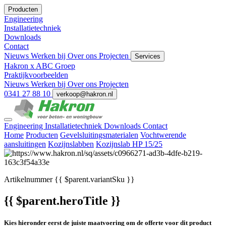
Producten
Engineering
Installatietechniek
Downloads
Contact
Nieuws
Werken bij
Over ons
Projecten
Services
Hakron x ABC Groep
Praktijkvoorbeelden
Nieuws
Werken bij
Over ons
Projecten
0341 27 88 10
verkoop@hakron.nl
Engineering
Installatietechniek
Downloads
Contact
Home
Producten
Gevelsluitingsmaterialen
Vochtwerende
aansluitingen
Kozijnslabben
Kozijnslab HP 15/25
Artikelnummer
{{ $parent.variantSku }}
{{ $parent.heroTitle }}
Kies hieronder eerst de juiste maatvoering om de offerte voor dit product