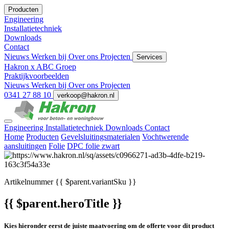
Producten
Engineering
Installatietechniek
Downloads
Contact
Nieuws
Werken bij
Over ons
Projecten
Services
Hakron x ABC Groep
Praktijkvoorbeelden
Nieuws
Werken bij
Over ons
Projecten
0341 27 88 10
verkoop@hakron.nl
Engineering
Installatietechniek
Downloads
Contact
Home
Producten
Gevelsluitingsmaterialen
Vochtwerende
aansluitingen
Folie
DPC folie zwart
Artikelnummer
{{ $parent.variantSku }}
{{ $parent.heroTitle }}
Kies hieronder eerst de juiste maatvoering om de offerte voor dit product