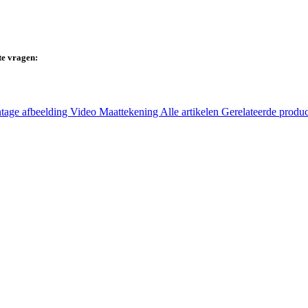
te vragen:
tage afbeelding
Video
Maattekening
Alle artikelen
Gerelateerde produ