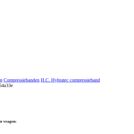
en
Compressiebanden
H.C. Hybratec compressieband
te vragen: