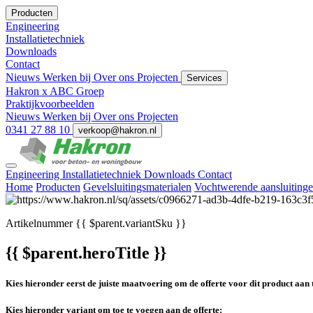
Producten
Engineering
Installatietechniek
Downloads
Contact
Nieuws
Werken bij
Over ons
Projecten
Services
Hakron x ABC Groep
Praktijkvoorbeelden
Nieuws
Werken bij
Over ons
Projecten
0341 27 88 10
verkoop@hakron.nl
Engineering
Installatietechniek
Downloads
Contact
Home
Producten
Gevelsluitingsmaterialen
Vochtwerende aansluiting
Artikelnummer
{{ $parent.variantSku }}
{{ $parent.heroTitle }}
Kies hieronder eerst de juiste maatvoering om de offerte voor dit product aan 
Kies hieronder variant om toe te voegen aan de offerte: