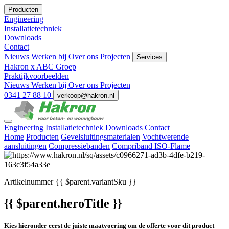
Producten
Engineering
Installatietechniek
Downloads
Contact
Nieuws
Werken bij
Over ons
Projecten
Services
Hakron x ABC Groep
Praktijkvoorbeelden
Nieuws
Werken bij
Over ons
Projecten
0341 27 88 10
verkoop@hakron.nl
Engineering
Installatietechniek
Downloads
Contact
Home
Producten
Gevelsluitingsmaterialen
Vochtwerende
aansluitingen
Compressiebanden
Compriband ISO-Flame
Artikelnummer
{{ $parent.variantSku }}
{{ $parent.heroTitle }}
Kies hieronder eerst de juiste maatvoering om de offerte voor dit product