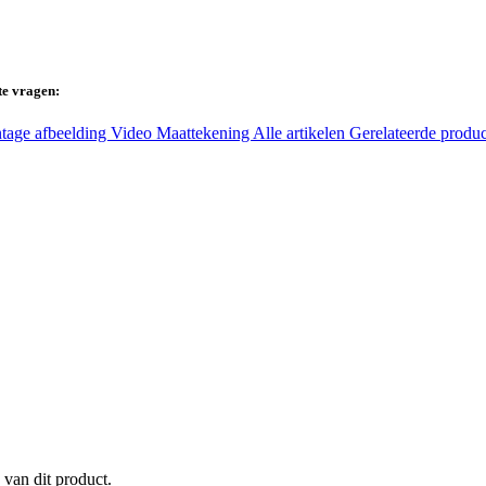
te vragen:
tage afbeelding
Video
Maattekening
Alle artikelen
Gerelateerde produ
 van dit product.