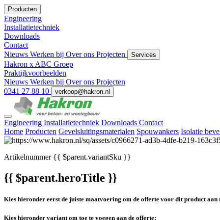
Producten
Engineering
Installatietechniek
Downloads
Contact
Nieuws
Werken bij
Over ons
Projecten
Services
Hakron x ABC Groep
Praktijkvoorbeelden
Nieuws
Werken bij
Over ons
Projecten
0341 27 88 10
verkoop@hakron.nl
Engineering
Installatietechniek
Downloads
Contact
Home
Producten
Gevelsluitingsmaterialen
Spouwankers
Isolatie bev
Artikelnummer
{{ $parent.variantSku }}
{{ $parent.heroTitle }}
Kies hieronder eerst de juiste maatvoering om de offerte voor dit product aan 
Kies hieronder variant om toe te voegen aan de offerte: