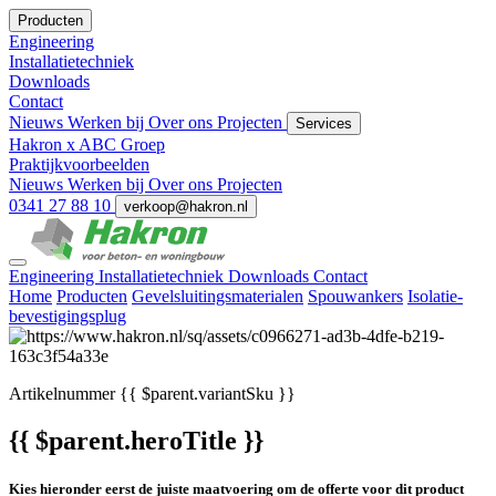
Producten
Engineering
Installatietechniek
Downloads
Contact
Nieuws
Werken bij
Over ons
Projecten
Services
Hakron x ABC Groep
Praktijkvoorbeelden
Nieuws
Werken bij
Over ons
Projecten
0341 27 88 10
verkoop@hakron.nl
Engineering
Installatietechniek
Downloads
Contact
Home
Producten
Gevelsluitingsmaterialen
Spouwankers
Isolatie-
bevestigingsplug
Artikelnummer
{{ $parent.variantSku }}
{{ $parent.heroTitle }}
Kies hieronder eerst de juiste maatvoering om de offerte voor dit product