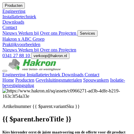
Producten
Engineering
Installatietechniek
Downloads
Contact
Nieuws
Werken bij
Over ons
Projecten
Services
Hakron x ABC Groep
Praktijkvoorbeelden
Nieuws
Werken bij
Over ons
Projecten
0341 27 88 10
verkoop@hakron.nl
Engineering
Installatietechniek
Downloads
Contact
Home
Producten
Gevelsluitingsmaterialen
Spouwankers
Isolatie-
bevestigingsplug
Artikelnummer
{{ $parent.variantSku }}
{{ $parent.heroTitle }}
Kies hieronder eerst de juiste maatvoering om de offerte voor dit product