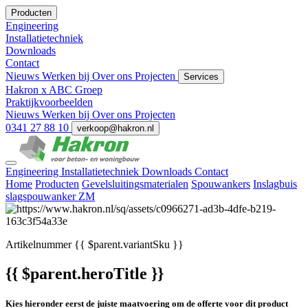
Producten
Engineering
Installatietechniek
Downloads
Contact
Nieuws
Werken bij
Over ons
Projecten
Services
Hakron x ABC Groep
Praktijkvoorbeelden
Nieuws
Werken bij
Over ons
Projecten
0341 27 88 10
verkoop@hakron.nl
Engineering
Installatietechniek
Downloads
Contact
Home
Producten
Gevelsluitingsmaterialen
Spouwankers
Inslagbuis
slagspouwanker ZM
Artikelnummer
{{ $parent.variantSku }}
{{ $parent.heroTitle }}
Kies hieronder eerst de juiste maatvoering om de offerte voor dit product