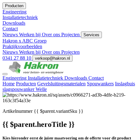
Producten
Engineering
Installatietechniek
Downloads
Contact
Nieuws
Werken bij
Over ons
Projecten
Services
Hakron x ABC Groep
Praktijkvoorbeelden
Nieuws
Werken bij
Over ons
Projecten
0341 27 88 10
verkoop@hakron.nl
Engineering
Installatietechniek
Downloads
Contact
Home
Producten
Gevelsluitingsmaterialen
Spouwankers
Inslagbuis
slagspouwanker Welle
Artikelnummer
{{ $parent.variantSku }}
{{ $parent.heroTitle }}
Kies hieronder eerst de juiste maatvoering om de offerte voor dit product