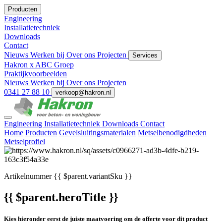
Producten
Engineering
Installatietechniek
Downloads
Contact
Nieuws
Werken bij
Over ons
Projecten
Services
Hakron x ABC Groep
Praktijkvoorbeelden
Nieuws
Werken bij
Over ons
Projecten
0341 27 88 10
verkoop@hakron.nl
Engineering
Installatietechniek
Downloads
Contact
Home
Producten
Gevelsluitingsmaterialen
Metselbenodigdheden
Metselprofiel
Artikelnummer
{{ $parent.variantSku }}
{{ $parent.heroTitle }}
Kies hieronder eerst de juiste maatvoering om de offerte voor dit product