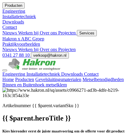
Producten
Engineering
Installatietechniek
Downloads
Contact
Nieuws
Werken bij
Over ons
Projecten
Services
Hakron x ABC Groep
Praktijkvoorbeelden
Nieuws
Werken bij
Over ons
Projecten
0341 27 88 10
verkoop@hakron.nl
Engineering
Installatietechniek
Downloads
Contact
Home
Producten
Gevelsluitingsmaterialen
Metselbenodigdheden
Binnen en Buitenhoek metselklem
Artikelnummer
{{ $parent.variantSku }}
{{ $parent.heroTitle }}
Kies hieronder eerst de juiste maatvoering om de offerte voor dit product