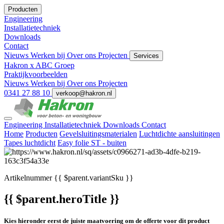
Producten
Engineering
Installatietechniek
Downloads
Contact
Nieuws
Werken bij
Over ons
Projecten
Services
Hakron x ABC Groep
Praktijkvoorbeelden
Nieuws
Werken bij
Over ons
Projecten
0341 27 88 10
verkoop@hakron.nl
Engineering
Installatietechniek
Downloads
Contact
Home
Producten
Gevelsluitingsmaterialen
Luchtdichte aansluitingen
Tapes luchtdicht
Easy folie ST - buiten
Artikelnummer
{{ $parent.variantSku }}
{{ $parent.heroTitle }}
Kies hieronder eerst de juiste maatvoering om de offerte voor dit product