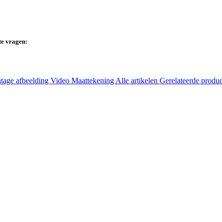
te vragen:
tage afbeelding
Video
Maattekening
Alle artikelen
Gerelateerde produ