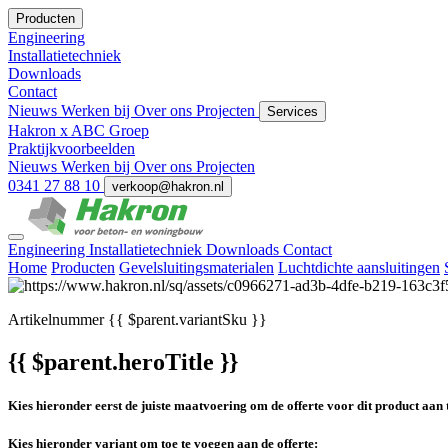
Producten
Engineering
Installatietechniek
Downloads
Contact
Nieuws
Werken bij
Over ons
Projecten
Services
Hakron x ABC Groep
Praktijkvoorbeelden
Nieuws
Werken bij
Over ons
Projecten
0341 27 88 10
verkoop@hakron.nl
Engineering
Installatietechniek
Downloads
Contact
Home
Producten
Gevelsluitingsmaterialen
Luchtdichte aansluitingen
Artikelnummer
{{ $parent.variantSku }}
{{ $parent.heroTitle }}
Kies hieronder eerst de juiste maatvoering om de offerte voor dit product aan 
Kies hieronder variant om toe te voegen aan de offerte: