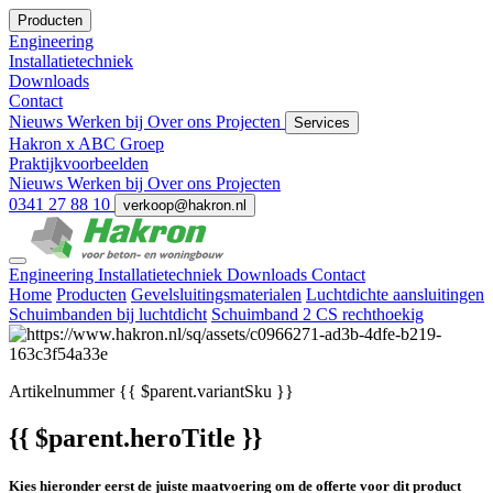
Producten
Engineering
Installatietechniek
Downloads
Contact
Nieuws
Werken bij
Over ons
Projecten
Services
Hakron x ABC Groep
Praktijkvoorbeelden
Nieuws
Werken bij
Over ons
Projecten
0341 27 88 10
verkoop@hakron.nl
Engineering
Installatietechniek
Downloads
Contact
Home
Producten
Gevelsluitingsmaterialen
Luchtdichte aansluitingen
Schuimbanden bij luchtdicht
Schuimband 2 CS rechthoekig
Artikelnummer
{{ $parent.variantSku }}
{{ $parent.heroTitle }}
Kies hieronder eerst de juiste maatvoering om de offerte voor dit product