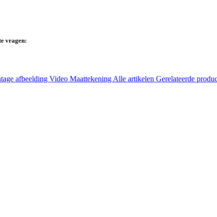
te vragen:
tage afbeelding
Video
Maattekening
Alle artikelen
Gerelateerde produ