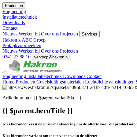
Producten
Engineering
Installatietechniek
Downloads
Contact
Nieuws
Werken bij
Over ons
Projecten
Services
Hakron x ABC Groep
Praktijkvoorbeelden
Nieuws
Werken bij
Over ons
Projecten
0341 27 88 10
verkoop@hakron.nl
Engineering
Installatietechniek
Downloads
Contact
Home
Producten
Gevelsluitingsmaterialen
Luchtdichte aansluitingen
Artikelnummer
{{ $parent.variantSku }}
{{ $parent.heroTitle }}
Kies hieronder eerst de juiste maatvoering om de offerte voor dit product aan 
Kies hieronder variant om toe te voegen aan de offerte: