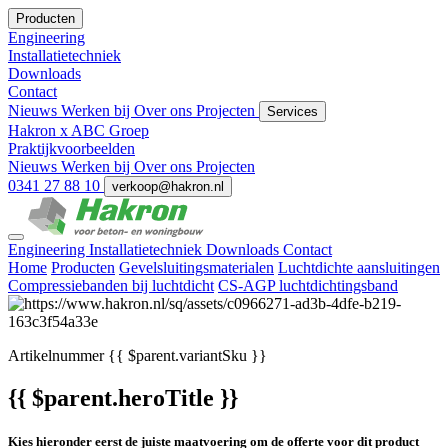
Producten
Engineering
Installatietechniek
Downloads
Contact
Nieuws
Werken bij
Over ons
Projecten
Services
Hakron x ABC Groep
Praktijkvoorbeelden
Nieuws
Werken bij
Over ons
Projecten
0341 27 88 10
verkoop@hakron.nl
Engineering
Installatietechniek
Downloads
Contact
Home
Producten
Gevelsluitingsmaterialen
Luchtdichte aansluitingen
Compressiebanden bij luchtdicht
CS-AGP luchtdichtingsband
Artikelnummer
{{ $parent.variantSku }}
{{ $parent.heroTitle }}
Kies hieronder eerst de juiste maatvoering om de offerte voor dit product