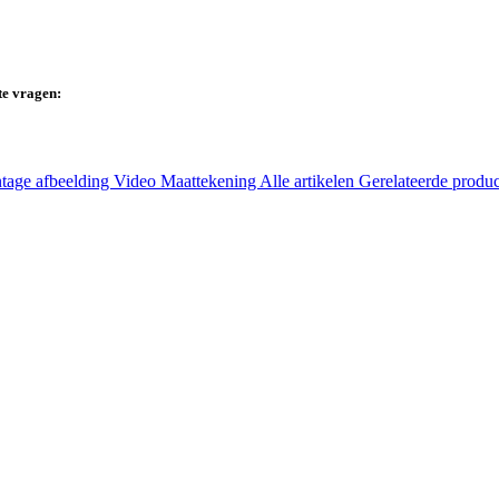
te vragen:
tage afbeelding
Video
Maattekening
Alle artikelen
Gerelateerde produ