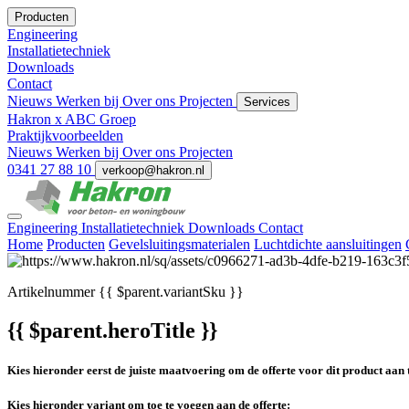
Producten
Engineering
Installatietechniek
Downloads
Contact
Nieuws
Werken bij
Over ons
Projecten
Services
Hakron x ABC Groep
Praktijkvoorbeelden
Nieuws
Werken bij
Over ons
Projecten
0341 27 88 10
verkoop@hakron.nl
Engineering
Installatietechniek
Downloads
Contact
Home
Producten
Gevelsluitingsmaterialen
Luchtdichte aansluitingen
Artikelnummer
{{ $parent.variantSku }}
{{ $parent.heroTitle }}
Kies hieronder eerst de juiste maatvoering om de offerte voor dit product aan 
Kies hieronder variant om toe te voegen aan de offerte: