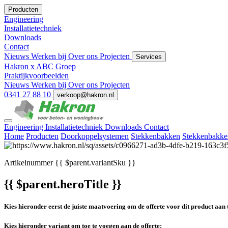
Producten
Engineering
Installatietechniek
Downloads
Contact
Nieuws
Werken bij
Over ons
Projecten
Services
Hakron x ABC Groep
Praktijkvoorbeelden
Nieuws
Werken bij
Over ons
Projecten
0341 27 88 10
verkoop@hakron.nl
Engineering
Installatietechniek
Downloads
Contact
Home
Producten
Doorkoppelsystemen
Stekkenbakken
Stekkenbakke
Artikelnummer
{{ $parent.variantSku }}
{{ $parent.heroTitle }}
Kies hieronder eerst de juiste maatvoering om de offerte voor dit product aan 
Kies hieronder variant om toe te voegen aan de offerte: