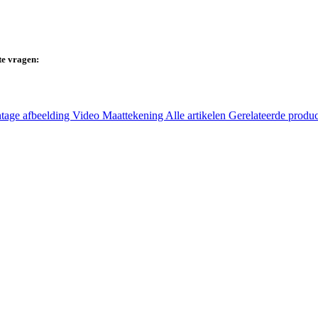
te vragen:
tage afbeelding
Video
Maattekening
Alle artikelen
Gerelateerde produ