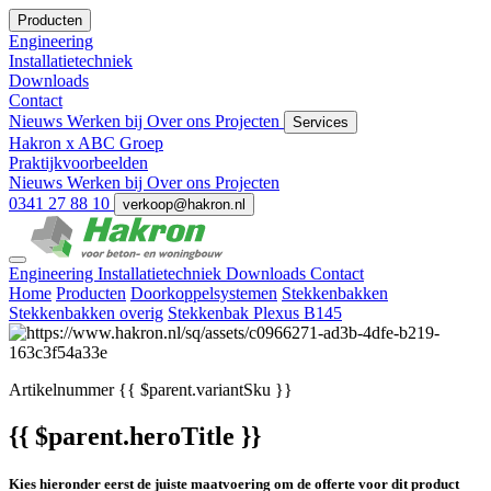
Producten
Engineering
Installatietechniek
Downloads
Contact
Nieuws
Werken bij
Over ons
Projecten
Services
Hakron x ABC Groep
Praktijkvoorbeelden
Nieuws
Werken bij
Over ons
Projecten
0341 27 88 10
verkoop@hakron.nl
Engineering
Installatietechniek
Downloads
Contact
Home
Producten
Doorkoppelsystemen
Stekkenbakken
Stekkenbakken overig
Stekkenbak Plexus B145
Artikelnummer
{{ $parent.variantSku }}
{{ $parent.heroTitle }}
Kies hieronder eerst de juiste maatvoering om de offerte voor dit product