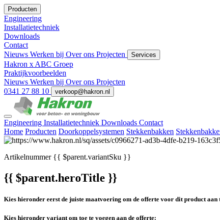
Producten
Engineering
Installatietechniek
Downloads
Contact
Nieuws
Werken bij
Over ons
Projecten
Services
Hakron x ABC Groep
Praktijkvoorbeelden
Nieuws
Werken bij
Over ons
Projecten
0341 27 88 10
verkoop@hakron.nl
Engineering
Installatietechniek
Downloads
Contact
Home
Producten
Doorkoppelsystemen
Stekkenbakken
Stekkenbakke
Artikelnummer
{{ $parent.variantSku }}
{{ $parent.heroTitle }}
Kies hieronder eerst de juiste maatvoering om de offerte voor dit product aan 
Kies hieronder variant om toe te voegen aan de offerte: