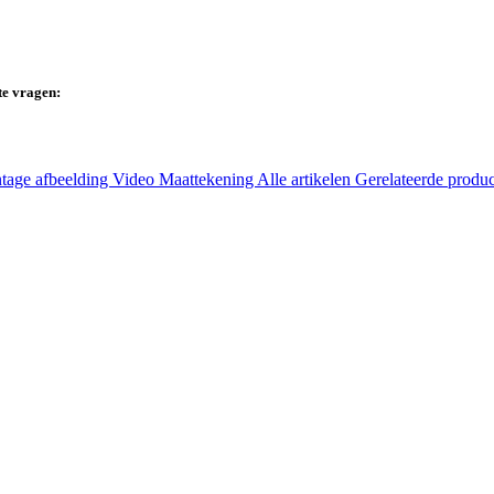
te vragen:
tage afbeelding
Video
Maattekening
Alle artikelen
Gerelateerde produ