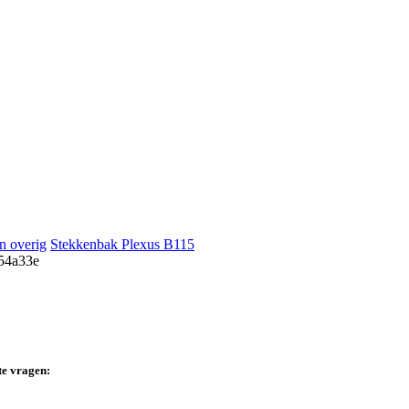
n overig
Stekkenbak Plexus B115
te vragen: