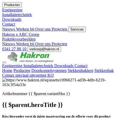
Producten
Engineering
Installatietechniek
Downloads
Contact
Nieuws
Werken bij
Over ons
Projecten
Services
Hakron x ABC Groep
Praktijkvoorbeelden
Nieuws
Werken bij
Over ons
Projecten
0341 27 88 10
verkoop@hakron.nl
Engineering
Installatietechniek
Downloads
Contact
Home
Producten
Doorkoppelsystemen
Stekkenbakken
Stekkenbak
Comax speciaal uitvoering KO
Artikelnummer
{{ $parent.variantSku }}
{{ $parent.heroTitle }}
Kies hieronder eerst de juiste maatvoering om de offerte voor dit product