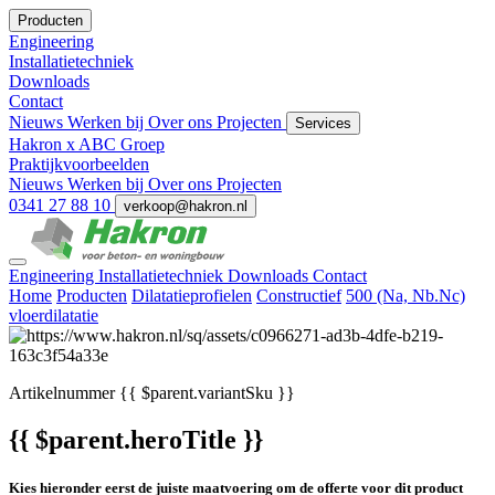
Producten
Engineering
Installatietechniek
Downloads
Contact
Nieuws
Werken bij
Over ons
Projecten
Services
Hakron x ABC Groep
Praktijkvoorbeelden
Nieuws
Werken bij
Over ons
Projecten
0341 27 88 10
verkoop@hakron.nl
Engineering
Installatietechniek
Downloads
Contact
Home
Producten
Dilatatieprofielen
Constructief
500 (Na, Nb.Nc)
vloerdilatatie
Artikelnummer
{{ $parent.variantSku }}
{{ $parent.heroTitle }}
Kies hieronder eerst de juiste maatvoering om de offerte voor dit product