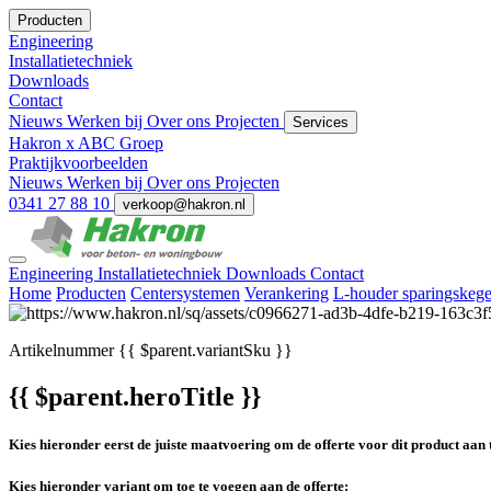
Producten
Engineering
Installatietechniek
Downloads
Contact
Nieuws
Werken bij
Over ons
Projecten
Services
Hakron x ABC Groep
Praktijkvoorbeelden
Nieuws
Werken bij
Over ons
Projecten
0341 27 88 10
verkoop@hakron.nl
Engineering
Installatietechniek
Downloads
Contact
Home
Producten
Centersystemen
Verankering
L-houder sparingskege
Artikelnummer
{{ $parent.variantSku }}
{{ $parent.heroTitle }}
Kies hieronder eerst de juiste maatvoering om de offerte voor dit product aan 
Kies hieronder variant om toe te voegen aan de offerte: