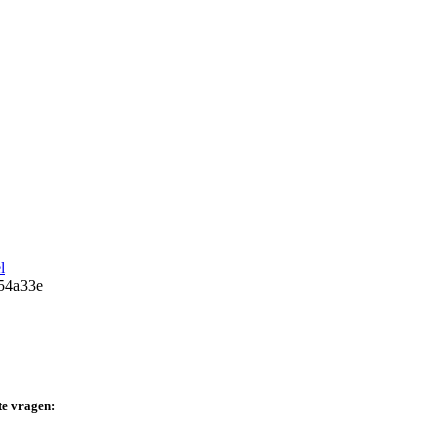
l
te vragen: