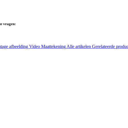
te vragen:
tage afbeelding
Video
Maattekening
Alle artikelen
Gerelateerde produ