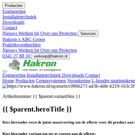
Producten
Engineering
Installatietechniek
Downloads
Contact
Nieuws
Werken bij
Over ons
Projecten
Services
Hakron x ABC Groep
Praktijkvoorbeelden
Nieuws
Werken bij
Over ons
Projecten
0341 27 88 10
verkoop@hakron.nl
Engineering
Installatietechniek
Downloads
Contact
Home
Producten
Centersystemen
Verankering
L-houder sparingskege
Artikelnummer
{{ $parent.variantSku }}
{{ $parent.heroTitle }}
Kies hieronder eerst de juiste maatvoering om de offerte voor dit product aan 
Kies hieronder variant om toe te voegen aan de offerte: