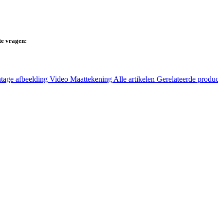
te vragen:
tage afbeelding
Video
Maattekening
Alle artikelen
Gerelateerde produ