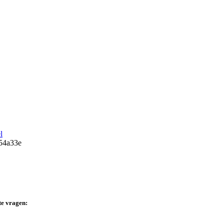
l
te vragen: