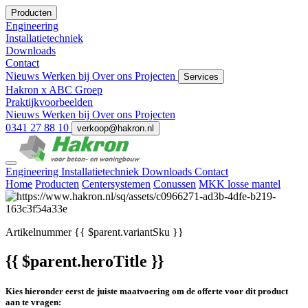
Producten
Engineering
Installatietechniek
Downloads
Contact
Nieuws
Werken bij
Over ons
Projecten
Services
Hakron x ABC Groep
Praktijkvoorbeelden
Nieuws
Werken bij
Over ons
Projecten
0341 27 88 10
verkoop@hakron.nl
Engineering
Installatietechniek
Downloads
Contact
Home
Producten
Centersystemen
Conussen
MKK losse mantel
Artikelnummer
{{ $parent.variantSku }}
{{ $parent.heroTitle }}
Kies hieronder eerst de juiste maatvoering om de offerte voor dit product
aan te vragen: