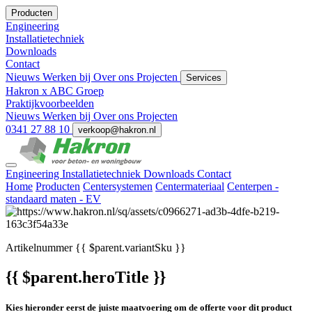
Producten
Engineering
Installatietechniek
Downloads
Contact
Nieuws
Werken bij
Over ons
Projecten
Services
Hakron x ABC Groep
Praktijkvoorbeelden
Nieuws
Werken bij
Over ons
Projecten
0341 27 88 10
verkoop@hakron.nl
Engineering
Installatietechniek
Downloads
Contact
Home
Producten
Centersystemen
Centermateriaal
Centerpen -
standaard maten - EV
Artikelnummer
{{ $parent.variantSku }}
{{ $parent.heroTitle }}
Kies hieronder eerst de juiste maatvoering om de offerte voor dit product