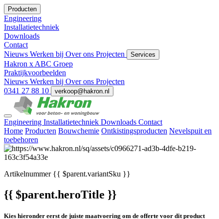
Producten
Engineering
Installatietechniek
Downloads
Contact
Nieuws
Werken bij
Over ons
Projecten
Services
Hakron x ABC Groep
Praktijkvoorbeelden
Nieuws
Werken bij
Over ons
Projecten
0341 27 88 10
verkoop@hakron.nl
Engineering
Installatietechniek
Downloads
Contact
Home
Producten
Bouwchemie
Ontkistingsproducten
Nevelspuit en
toebehoren
Artikelnummer
{{ $parent.variantSku }}
{{ $parent.heroTitle }}
Kies hieronder eerst de juiste maatvoering om de offerte voor dit product