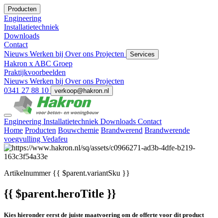
Producten
Engineering
Installatietechniek
Downloads
Contact
Nieuws
Werken bij
Over ons
Projecten
Services
Hakron x ABC Groep
Praktijkvoorbeelden
Nieuws
Werken bij
Over ons
Projecten
0341 27 88 10
verkoop@hakron.nl
Engineering
Installatietechniek
Downloads
Contact
Home
Producten
Bouwchemie
Brandwerend
Brandwerende
voegvulling Vedafeu
Artikelnummer
{{ $parent.variantSku }}
{{ $parent.heroTitle }}
Kies hieronder eerst de juiste maatvoering om de offerte voor dit product