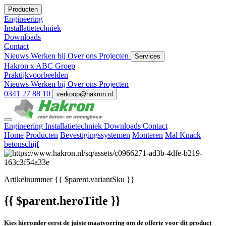
Producten
Engineering
Installatietechniek
Downloads
Contact
Nieuws
Werken bij
Over ons
Projecten
Services
Hakron x ABC Groep
Praktijkvoorbeelden
Nieuws
Werken bij
Over ons
Projecten
0341 27 88 10
verkoop@hakron.nl
Engineering
Installatietechniek
Downloads
Contact
Home
Producten
Bevestigingssystemen
Monteren
Mal Knack
betonschijf
Artikelnummer
{{ $parent.variantSku }}
{{ $parent.heroTitle }}
Kies hieronder eerst de juiste maatvoering om de offerte voor dit product