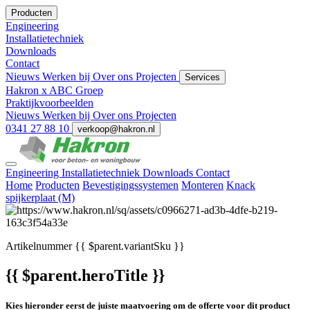
Producten
Engineering
Installatietechniek
Downloads
Contact
Nieuws
Werken bij
Over ons
Projecten
Services
Hakron x ABC Groep
Praktijkvoorbeelden
Nieuws
Werken bij
Over ons
Projecten
0341 27 88 10
verkoop@hakron.nl
Engineering
Installatietechniek
Downloads
Contact
Home
Producten
Bevestigingssystemen
Monteren
Knack
spijkerplaat (M)
Artikelnummer
{{ $parent.variantSku }}
{{ $parent.heroTitle }}
Kies hieronder eerst de juiste maatvoering om de offerte voor dit product