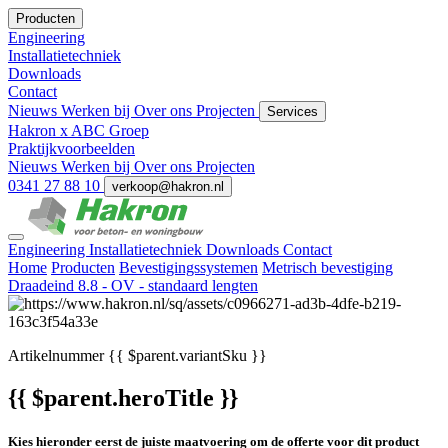
Producten
Engineering
Installatietechniek
Downloads
Contact
Nieuws
Werken bij
Over ons
Projecten
Services
Hakron x ABC Groep
Praktijkvoorbeelden
Nieuws
Werken bij
Over ons
Projecten
0341 27 88 10
verkoop@hakron.nl
Engineering
Installatietechniek
Downloads
Contact
Home
Producten
Bevestigingssystemen
Metrisch bevestiging
Draadeind 8.8 - OV - standaard lengten
Artikelnummer
{{ $parent.variantSku }}
{{ $parent.heroTitle }}
Kies hieronder eerst de juiste maatvoering om de offerte voor dit product