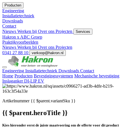
Producten
Engineering
Installatietechniek
Downloads
Contact
Nieuws
Werken bij
Over ons
Projecten
Services
Hakron x ABC Groep
Praktijkvoorbeelden
Nieuws
Werken bij
Over ons
Projecten
0341 27 88 10
verkoop@hakron.nl
Engineering
Installatietechniek
Downloads
Contact
Home
Producten
Bevestigingssystemen
Mechanische bevestiging
Inslaganker DI-LIP EV
Artikelnummer
{{ $parent.variantSku }}
{{ $parent.heroTitle }}
Kies hieronder eerst de juiste maatvoering om de offerte voor dit product