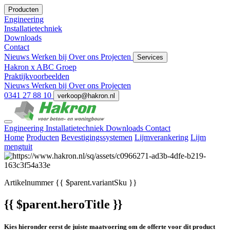
Producten
Engineering
Installatietechniek
Downloads
Contact
Nieuws
Werken bij
Over ons
Projecten
Services
Hakron x ABC Groep
Praktijkvoorbeelden
Nieuws
Werken bij
Over ons
Projecten
0341 27 88 10
verkoop@hakron.nl
Engineering
Installatietechniek
Downloads
Contact
Home
Producten
Bevestigingssystemen
Lijmverankering
Lijm
mengtuit
Artikelnummer
{{ $parent.variantSku }}
{{ $parent.heroTitle }}
Kies hieronder eerst de juiste maatvoering om de offerte voor dit product