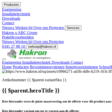
Producten
Engineering
Installatietechniek
Downloads
Contact
Nieuws
Werken bij
Over ons
Projecten
Services
Hakron x ABC Groep
Praktijkvoorbeelden
Nieuws
Werken bij
Over ons
Projecten
0341 27 88 10
verkoop@hakron.nl
Engineering
Installatietechniek
Downloads
Contact
Home
Producten
Bevestigingssystemen
Instortvoorzieningen
Schroef
Artikelnummer
{{ $parent.variantSku }}
{{ $parent.heroTitle }}
Kies hieronder eerst de juiste maatvoering om de offerte voor dit product aan 
Kies hieronder variant om toe te voegen aan de offerte: