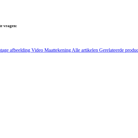
te vragen:
tage afbeelding
Video
Maattekening
Alle artikelen
Gerelateerde produ