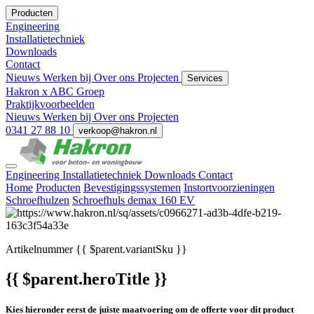
Producten
Engineering
Installatietechniek
Downloads
Contact
Nieuws
Werken bij
Over ons
Projecten
Services
Hakron x ABC Groep
Praktijkvoorbeelden
Nieuws
Werken bij
Over ons
Projecten
0341 27 88 10
verkoop@hakron.nl
Engineering
Installatietechniek
Downloads
Contact
Home
Producten
Bevestigingssystemen
Instortvoorzieningen
Schroefhulzen
Schroefhuls demax 160 EV
Artikelnummer
{{ $parent.variantSku }}
{{ $parent.heroTitle }}
Kies hieronder eerst de juiste maatvoering om de offerte voor dit product