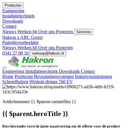
Producten
Engineering
Installatietechniek
Downloads
Contact
Nieuws
Werken bij
Over ons
Projecten
Services
Hakron x ABC Groep
Praktijkvoorbeelden
Nieuws
Werken bij
Over ons
Projecten
0341 27 88 10
verkoop@hakron.nl
Engineering
Installatietechniek
Downloads
Contact
Home
Producten
Bevestigingssystemen
Instortvoorzieningen
Schroefhulzen
Hijshuls demax 760 EV
Artikelnummer
{{ $parent.variantSku }}
{{ $parent.heroTitle }}
Kies hieronder eerst de juiste maatvoering om de offerte voor dit product