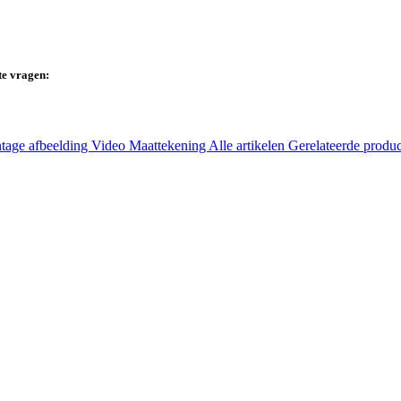
te vragen:
tage afbeelding
Video
Maattekening
Alle artikelen
Gerelateerde produ