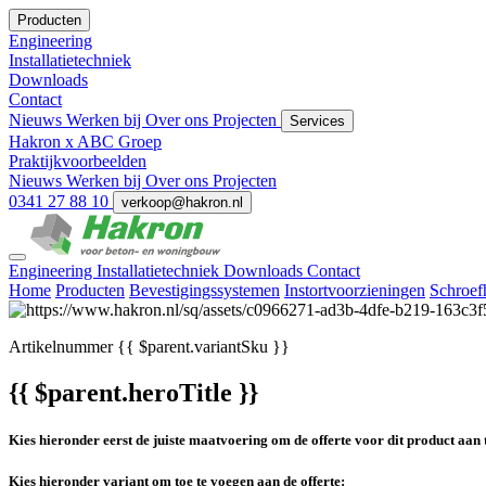
Producten
Engineering
Installatietechniek
Downloads
Contact
Nieuws
Werken bij
Over ons
Projecten
Services
Hakron x ABC Groep
Praktijkvoorbeelden
Nieuws
Werken bij
Over ons
Projecten
0341 27 88 10
verkoop@hakron.nl
Engineering
Installatietechniek
Downloads
Contact
Home
Producten
Bevestigingssystemen
Instortvoorzieningen
Schroef
Artikelnummer
{{ $parent.variantSku }}
{{ $parent.heroTitle }}
Kies hieronder eerst de juiste maatvoering om de offerte voor dit product aan 
Kies hieronder variant om toe te voegen aan de offerte: