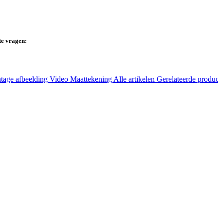
te vragen:
tage afbeelding
Video
Maattekening
Alle artikelen
Gerelateerde produ