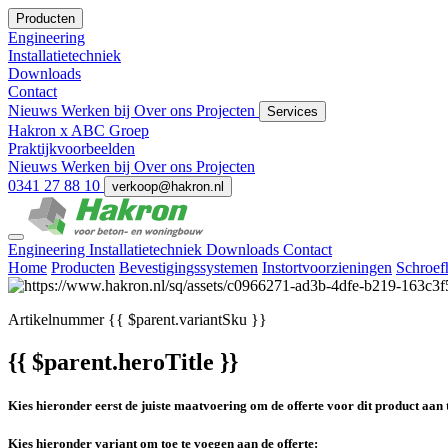
Producten
Engineering
Installatietechniek
Downloads
Contact
Nieuws
Werken bij
Over ons
Projecten
Services
Hakron x ABC Groep
Praktijkvoorbeelden
Nieuws
Werken bij
Over ons
Projecten
0341 27 88 10
verkoop@hakron.nl
Engineering
Installatietechniek
Downloads
Contact
Home
Producten
Bevestigingssystemen
Instortvoorzieningen
Schroef
Artikelnummer
{{ $parent.variantSku }}
{{ $parent.heroTitle }}
Kies hieronder eerst de juiste maatvoering om de offerte voor dit product aan 
Kies hieronder variant om toe te voegen aan de offerte: