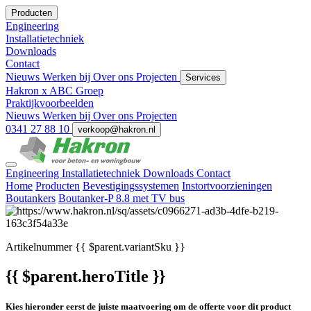
Producten
Engineering
Installatietechniek
Downloads
Contact
Nieuws
Werken bij
Over ons
Projecten
Services
Hakron x ABC Groep
Praktijkvoorbeelden
Nieuws
Werken bij
Over ons
Projecten
0341 27 88 10
verkoop@hakron.nl
Engineering
Installatietechniek
Downloads
Contact
Home
Producten
Bevestigingssystemen
Instortvoorzieningen
Boutankers
Boutanker-P 8.8 met TV bus
Artikelnummer
{{ $parent.variantSku }}
{{ $parent.heroTitle }}
Kies hieronder eerst de juiste maatvoering om de offerte voor dit product