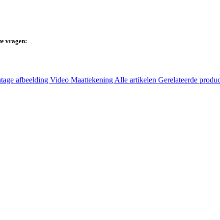
te vragen:
tage afbeelding
Video
Maattekening
Alle artikelen
Gerelateerde produ