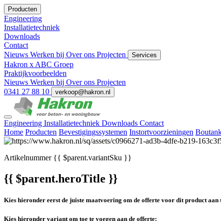
Producten
Engineering
Installatietechniek
Downloads
Contact
Nieuws
Werken bij
Over ons
Projecten
Services
Hakron x ABC Groep
Praktijkvoorbeelden
Nieuws
Werken bij
Over ons
Projecten
0341 27 88 10
verkoop@hakron.nl
Engineering
Installatietechniek
Downloads
Contact
Home
Producten
Bevestigingssystemen
Instortvoorzieningen
Boutank
Artikelnummer
{{ $parent.variantSku }}
{{ $parent.heroTitle }}
Kies hieronder eerst de juiste maatvoering om de offerte voor dit product aan 
Kies hieronder variant om toe te voegen aan de offerte: