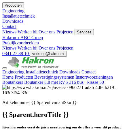
Producten
Engineering
Installatietechniek
Downloads
Contact
Nieuws
Werken bij
Over ons
Projecten
Services
Hakron x ABC Groep
Praktijkvoorbeelden
Nieuws
Werken bij
Over ons
Projecten
0341 27 88 10
verkoop@hakron.nl
Engineering
Installatietechniek
Downloads
Contact
Home
Producten
Bevestigingssystemen
Instortvoorzieningen
Boutankers
Boutanker 8.8 met RVS 316 bus - klasse 50
Artikelnummer
{{ $parent.variantSku }}
{{ $parent.heroTitle }}
Kies hieronder eerst de juiste maatvoering om de offerte voor dit product