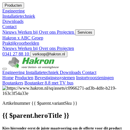
Producten
Engineering
Installatietechniek
Downloads
Contact
Nieuws
Werken bij
Over ons
Projecten
Services
Hakron x ABC Groep
Praktijkvoorbeelden
Nieuws
Werken bij
Over ons
Projecten
0341 27 88 10
verkoop@hakron.nl
Engineering
Installatietechniek
Downloads
Contact
Home
Producten
Bevestigingssystemen
Instortvoorzieningen
Boutankers
Boutanker 8.8 met TV bus
Artikelnummer
{{ $parent.variantSku }}
{{ $parent.heroTitle }}
Kies hieronder eerst de juiste maatvoering om de offerte voor dit product