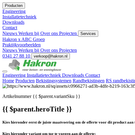
Producten
Engineering
Installatietechniek
Downloads
Contact
Nieuws
Werken bij
Over ons
Projecten
Services
Hakron x ABC Groep
Praktijkvoorbeelden
Nieuws
Werken bij
Over ons
Projecten
0341 27 88 10
verkoop@hakron.nl
Engineering
Installatietechniek
Downloads
Contact
Home
Producten
Bekistingsystemen
Randbekistingen
RS randbekisti
Artikelnummer
{{ $parent.variantSku }}
{{ $parent.heroTitle }}
Kies hieronder eerst de juiste maatvoering om de offerte voor dit product aan 
Kies hieronder variant om toe te voegen aan de offerte: