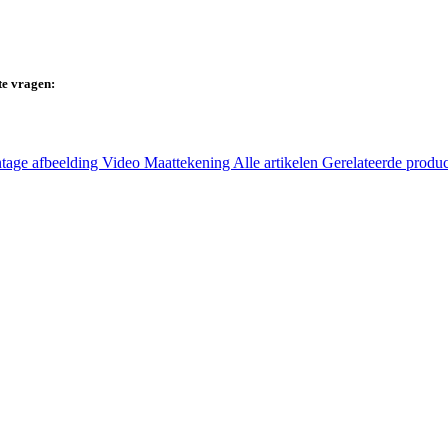
te vragen:
tage afbeelding
Video
Maattekening
Alle artikelen
Gerelateerde produ