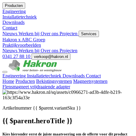
Producten
Engineering
Installatietechniek
Downloads
Contact
Nieuws
Werken bij
Over ons
Projecten
Services
Hakron x ABC Groep
Praktijkvoorbeelden
Nieuws
Werken bij
Over ons
Projecten
0341 27 88 10
verkoop@hakron.nl
Engineering
Installatietechniek
Downloads
Contact
Home
Producten
Bekistingsystemen
Magneetsystemen
Flensmagneet vrijdraaiende adapter
Artikelnummer
{{ $parent.variantSku }}
{{ $parent.heroTitle }}
Kies hieronder eerst de juiste maatvoering om de offerte voor dit product