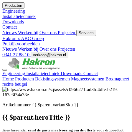
Producten
Engineering
Installatietechniek
Downloads
Contact
Nieuws
Werken bij
Over ons
Projecten
Services
Hakron x ABC Groep
Praktijkvoorbeelden
Nieuws
Werken bij
Over ons
Projecten
0341 27 88 10
verkoop@hakron.nl
Engineering
Installatietechniek
Downloads
Contact
Home
Producten
Bekistingsystemen
Magneetsystemen
Boxmagneet
rechte beugel
Artikelnummer
{{ $parent.variantSku }}
{{ $parent.heroTitle }}
Kies hieronder eerst de juiste maatvoering om de offerte voor dit product