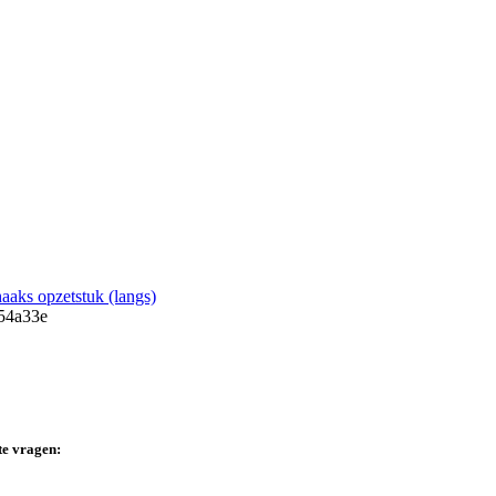
aks opzetstuk (langs)
te vragen: