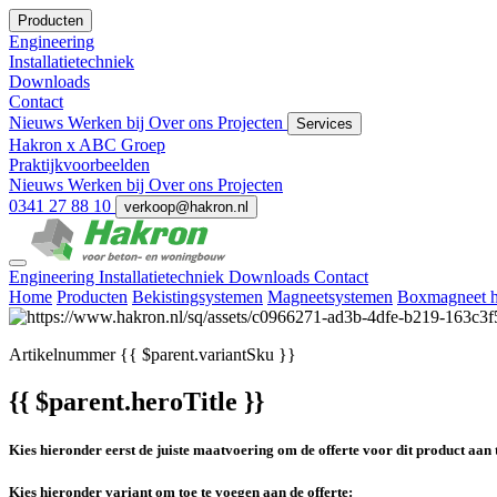
Producten
Engineering
Installatietechniek
Downloads
Contact
Nieuws
Werken bij
Over ons
Projecten
Services
Hakron x ABC Groep
Praktijkvoorbeelden
Nieuws
Werken bij
Over ons
Projecten
0341 27 88 10
verkoop@hakron.nl
Engineering
Installatietechniek
Downloads
Contact
Home
Producten
Bekistingsystemen
Magneetsystemen
Boxmagneet ha
Artikelnummer
{{ $parent.variantSku }}
{{ $parent.heroTitle }}
Kies hieronder eerst de juiste maatvoering om de offerte voor dit product aan 
Kies hieronder variant om toe te voegen aan de offerte: