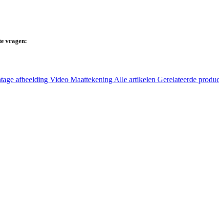
te vragen:
tage afbeelding
Video
Maattekening
Alle artikelen
Gerelateerde produ