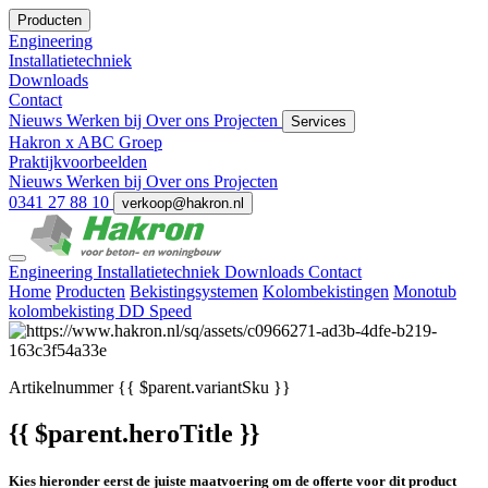
Producten
Engineering
Installatietechniek
Downloads
Contact
Nieuws
Werken bij
Over ons
Projecten
Services
Hakron x ABC Groep
Praktijkvoorbeelden
Nieuws
Werken bij
Over ons
Projecten
0341 27 88 10
verkoop@hakron.nl
Engineering
Installatietechniek
Downloads
Contact
Home
Producten
Bekistingsystemen
Kolombekistingen
Monotub
kolombekisting DD Speed
Artikelnummer
{{ $parent.variantSku }}
{{ $parent.heroTitle }}
Kies hieronder eerst de juiste maatvoering om de offerte voor dit product