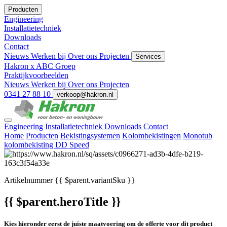
Producten
Engineering
Installatietechniek
Downloads
Contact
Nieuws
Werken bij
Over ons
Projecten
Services
Hakron x ABC Groep
Praktijkvoorbeelden
Nieuws
Werken bij
Over ons
Projecten
0341 27 88 10
verkoop@hakron.nl
Engineering
Installatietechniek
Downloads
Contact
Home
Producten
Bekistingsystemen
Kolombekistingen
Monotub
kolombekisting DD Speed
Artikelnummer
{{ $parent.variantSku }}
{{ $parent.heroTitle }}
Kies hieronder eerst de juiste maatvoering om de offerte voor dit product