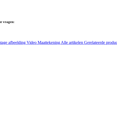
te vragen:
tage afbeelding
Video
Maattekening
Alle artikelen
Gerelateerde produ