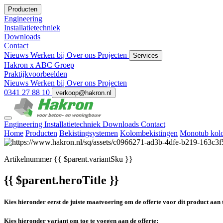
Producten
Engineering
Installatietechniek
Downloads
Contact
Nieuws
Werken bij
Over ons
Projecten
Services
Hakron x ABC Groep
Praktijkvoorbeelden
Nieuws
Werken bij
Over ons
Projecten
0341 27 88 10
verkoop@hakron.nl
Engineering
Installatietechniek
Downloads
Contact
Home
Producten
Bekistingsystemen
Kolombekistingen
Monotub kolom
Artikelnummer
{{ $parent.variantSku }}
{{ $parent.heroTitle }}
Kies hieronder eerst de juiste maatvoering om de offerte voor dit product aan 
Kies hieronder variant om toe te voegen aan de offerte: